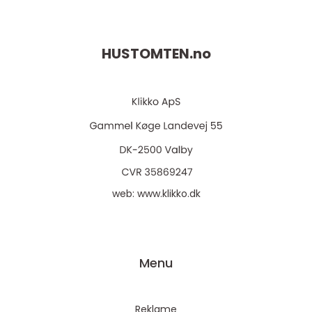
definere og organisere uterom, samtidig som
de...
HUSTOMTEN.
no
web:
www.klikko.dk
Menu
Reklame