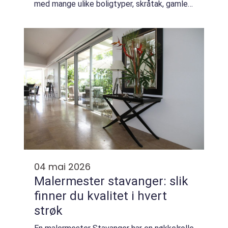
med mange ulike boligtyper, skråtak, gamle
bygårder og nye leilighetsbygg, har en
møbelsnekker Oslo en nøkkelrolle: å utnytte
hver e...
04 mai 2026
Malermester stavanger: slik
finner du kvalitet i hvert
strøk