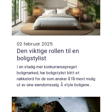
02 februar 2025
Den viktige rollen til en
boligstylist
I en stadig mer konkurransepreget
boligmarked, har boligstylist blitt et
nøkkelord for de som ønsker å få mest mulig
ut av sine eiendomssalg. Å style boligene
før visning har vist seg å kunne øke b&...