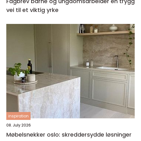
Fagbrev barne og ungdomsarbeider en trygg
vei til et viktig yrke
inspiration
08. July 2026
Møbelsnekker oslo: skreddersydde løsninger