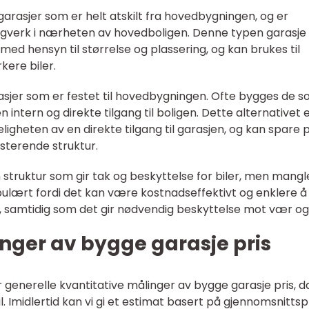
 garasjer som er helt atskilt fra hovedbygningen, og er
ggverk i nærheten av hovedboligen. Denne typen garasje
t med hensyn til størrelse og plassering, og kan brukes til
rkere biler.
rasjer som er festet til hovedbygningen. Ofte bygges de 
n intern og direkte tilgang til boligen. Dette alternativet 
gheten av en direkte tilgang til garasjen, og kan spare 
terende struktur.
 struktur som gir tak og beskyttelse for biler, men mangl
pulært fordi det kan være kostnadseffektivt og enklere å
e, samtidig som det gir nødvendig beskyttelse mot vær og 
nger av bygge garasje pris
er generelle kvantitative målinger av bygge garasje pris, d
. Imidlertid kan vi gi et estimat basert på gjennomsnittsp