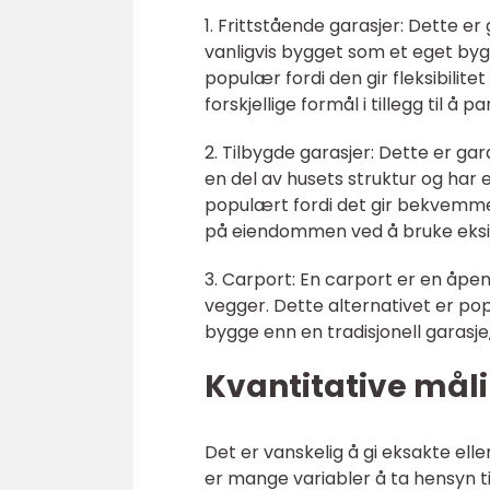
1. Frittstående garasjer: Dette er
vanligvis bygget som et eget by
populær fordi den gir fleksibilite
forskjellige formål i tillegg til å pa
2. Tilbygde garasjer: Dette er ga
en del av husets struktur og har e
populært fordi det gir bekvemmeli
på eiendommen ved å bruke eksis
3. Carport: En carport er en åpen
vegger. Dette alternativet er po
bygge enn en tradisjonell garasj
Kvantitative måli
Det er vanskelig å gi eksakte ell
er mange variabler å ta hensyn til