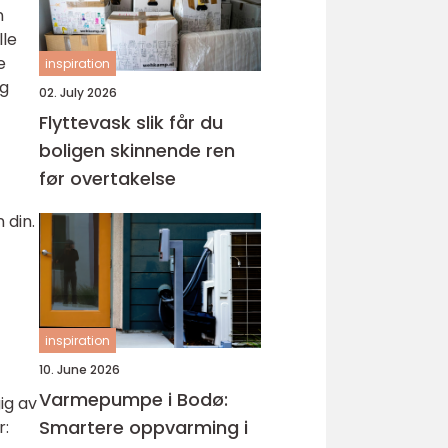
n
lle
e
inspiration
og
02. July 2026
Flyttevask slik får du
boligen skinnende ren
før overtakelse
 din.
inspiration
10. June 2026
Varmepumpe i Bodø:
ig av
Smartere oppvarming i
r: