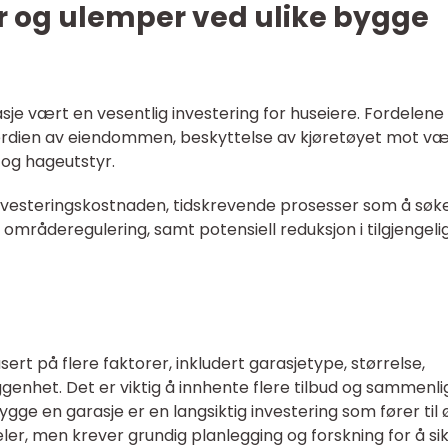
er og ulemper ved ulike bygge
asje vært en vesentlig investering for huseiere. Fordelene
verdien av eiendommen, beskyttelse av kjøretøyet mot v
 og hageutstyr.
 investeringskostnaden, tidskrevende prosesser som å sø
 områderegulering, samt potensiell reduksjon i tilgjengeli
ert på flere faktorer, inkludert garasjetype, størrelse,
genhet. Det er viktig å innhente flere tilbud og sammenl
ygge en garasje er en langsiktig investering som fører til 
er, men krever grundig planlegging og forskning for å sik