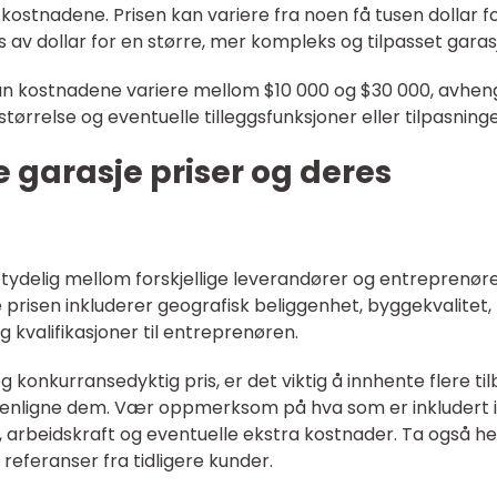
kostnadene. Prisen kan variere fra noen få tusen dollar f
nvis av dollar for en større, mer kompleks og tilpasset garas
kan kostnadene variere mellom $10 000 og $30 000, avhen
tørrelse og eventuelle tilleggsfunksjoner eller tilpasninge
e garasje priser og deres
etydelig mellom forskjellige leverandører og entreprenøre
 prisen inkluderer geografisk beliggenhet, byggekvalitet,
og kvalifikasjoner til entreprenøren.
og konkurransedyktig pris, er det viktig å innhente flere ti
menligne dem. Vær oppmerksom på hva som er inkludert i
et, arbeidskraft og eventuelle ekstra kostnader. Ta også h
eferanser fra tidligere kunder.