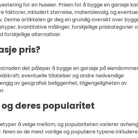
vestering for en huseier. Prisen for å bygge en garasje ka
e faktorer, inkludert størrelse, materialevalg, og eventue
ov. Denne artikkelen gir deg en grundig oversikt over bygg
jetyper, kvantitative målinger, forskjellige priskategorier 
 forskjellige alternativer.
sje pris?
 kostnaden det påløper å bygge en garasje på eiendommen
eidskraft, eventuelle tillatelser og andre nødvendige
engig av geografisk beliggenhet, tilgjengeligheten av
r.
 og deres popularitet
asjetyper å velge mellom, og populariteten varierer avheng
. Noen av de mest vanlige og populære typene inkludere