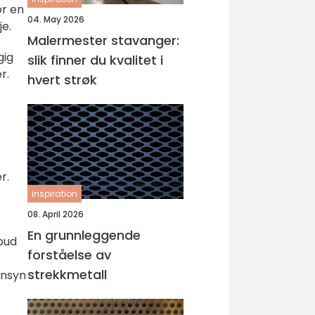
or en
04. May 2026
je.
Malermester stavanger:
gig
slik finner du kvalitet i
r.
hvert strøk
r.
inspiration
08. April 2026
En grunnleggende
lbud
forståelse av
strekkmetall
ensyn