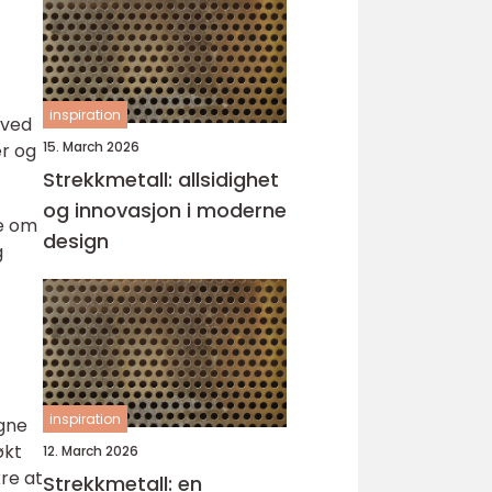
inspiration
 ved
15. March 2026
ær og
Strekkmetall: allsidighet
og innovasjon i moderne
ke om
design
g
inspiration
igne
økt
12. March 2026
re at
Strekkmetall: en