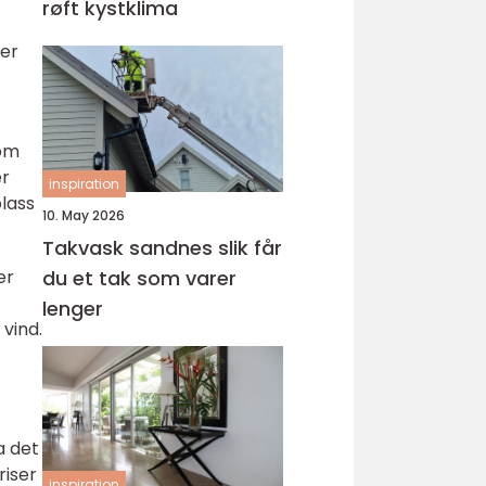
røft kystklima
 er
som
er
inspiration
plass
10. May 2026
Takvask sandnes slik får
du et tak som varer
er
lenger
vind.
a det
riser
inspiration