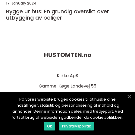
17. January 2024
Bygge ut hus: En grundig oversikt over
utbygging av boliger
HUSTOMTEN.
no
På vores website bruges cookies til at huske dine
indstillinger, statistik og personalisering af indhold og
annoncer. Denne information deles med tredjepart. Ved
web:
www.klikko.dk
fortsat brug af websiden godkender du cookiepolitikken.
Ok
Privatlivspolitik