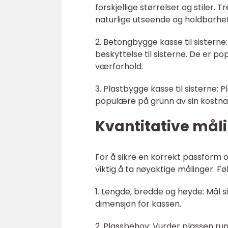
forskjellige størrelser og stiler.
naturlige utseende og holdbarhet
2. Betongbygge kasse til sisterne
beskyttelse til sisterne. De er p
værforhold.
3. Plastbygge kasse til sisterne: P
populære på grunn av sin kostnad
Kvantitative mål
For å sikre en korrekt passform o
viktig å ta nøyaktige målinger. F
1. Lengde, bredde og høyde: Mål sist
dimensjon for kassen.
2. Plassbehov: Vurder plassen rundt