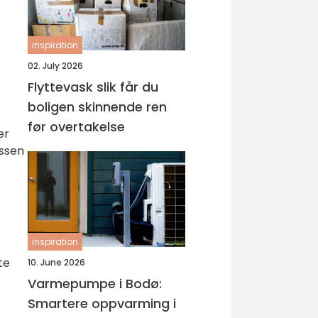
inspiration
02. July 2026
Flyttevask slik får du
boligen skinnende ren
før overtakelse
er
assen
inspiration
te
10. June 2026
Varmepumpe i Bodø:
Smartere oppvarming i