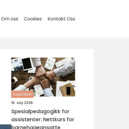
Om oss
Cookies
Kontakt Oss
inspiration
16. July 2026
Spesialpedagogikk for
assistenter: Nettkurs for
barnehageansatte