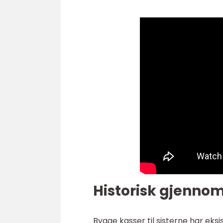
Historisk gjenno
Bygge kasser til sisterne har eksi