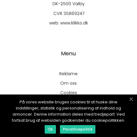
web:
www.klikko.dk
Menu
Reklame
Om oss
Cookies
På vores website bruges cookies til at huske dine
Kontakt Oss
indstillinger, statistik og personalisering af indhold og
Sitemap
annoncer. Denne information deles med tredjepart. Ved
fortsat brug af websiden godkender du cookiepolitikken.
Ok
Privatlivspolitik