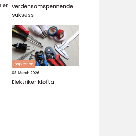
e et
verdensomspennende
suksess
inspiration
08. March 2026
Elektriker kløfta