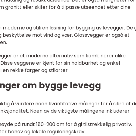
 granitt eller skifer for å tilpasse utseendet etter dine
 moderne og stilren løsning for bygging av levegger. De g
ig beskyttelse mot vind og vær. Glassvegger er også et
en.
gger er et moderne alternativ som kombinerer ulike
 Disse veggene er kjent for sin holdbarhet og enkel
 i en rekke farger og stilarter.
inger om bygge levegg
iktig å vurdere noen kvantitative målinger for å sikre at d
funksjonalitet. Noen av de viktigste målingene inkluderer:
høyde på rundt 180-200 cm for å gi tilstrekkelig privatliv.
ter behov og lokale reguleringskrav.