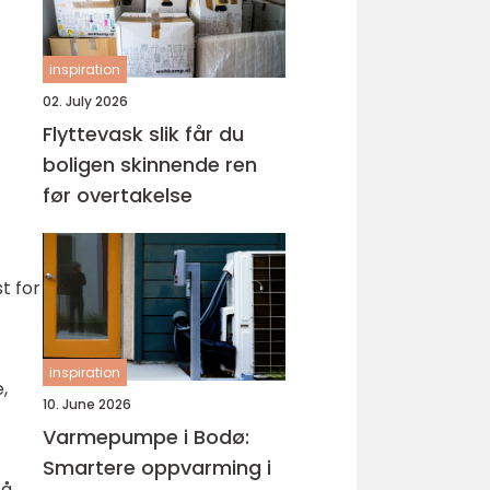
inspiration
02. July 2026
Flyttevask slik får du
boligen skinnende ren
før overtakelse
t for
inspiration
,
10. June 2026
Varmepumpe i Bodø:
Smartere oppvarming i
 å