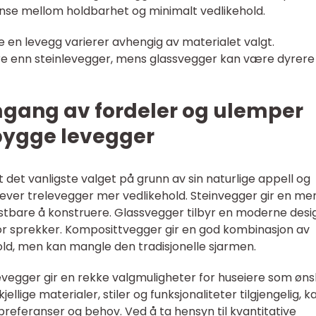
nse mellom holdbarhet og minimalt vedlikehold.
e en levegg varierer avhengig av materialet valgt.
ere enn steinlevegger, mens glassvegger kan være dyrere
mgang av fordeler og ulemper
 bygge levegger
 det vanligste valget på grunn av sin naturlige appell og
krever trelevegger mer vedlikehold. Steinvegger gir en me
stbare å konstruere. Glassvegger tilbyr en moderne desi
or sprekker. Komposittvegger gir en god kombinasjon av
ld, men kan mangle den tradisjonelle sjarmen.
vegger gir en rekke valgmuligheter for huseiere som øns
jellige materialer, stiler og funksjonaliteter tilgjengelig, k
preferanser og behov. Ved å ta hensyn til kvantitative