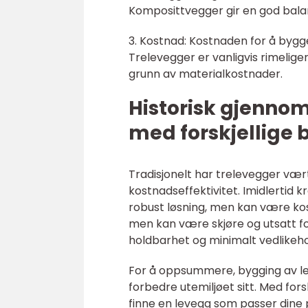
Komposittvegger gir en god bala
3. Kostnad: Kostnaden for å bygg
Trelevegger er vanligvis rimelig
grunn av materialkostnader.
Historisk gjenno
med forskjellige
Tradisjonelt har trelevegger vært
kostnadseffektivitet. Imidlertid 
robust løsning, men kan være ko
men kan være skjøre og utsatt f
holdbarhet og minimalt vedlikeho
For å oppsummere, bygging av le
forbedre utemiljøet sitt. Med forsk
finne en levegg som passer dine 