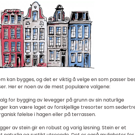
om kan bygges, og det er viktig å velge en som passer bes
ser. Her er noen av de mest populære valgene:
 valg for bygging av levegger på grunn av sin naturlige
gger kan være laget av forskjellige tresorter som sedertre
rganisk følelse i hagen eller på terrassen.
ger av stein gir en robust og varig løsning. Stein er et
t naturlig og rustikt utseende. Det er også muligheter for