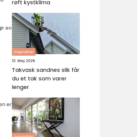
røft kystklima
ir en
inspiration
10. May 2026
Takvask sandnes slik får
du et tak som varer
lenger
en er
inspiration