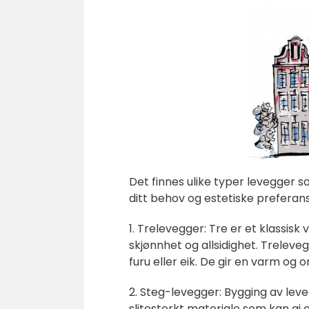
Det finnes ulike typer levegger s
ditt behov og estetiske preferan
1. Trelevegger: Tre er et klassisk
skjønnhet og allsidighet. Treleve
furu eller eik. De gir en varm og o
2. Steg-levegger: Bygging av leveg
slitesterkt materiale som kan gi e