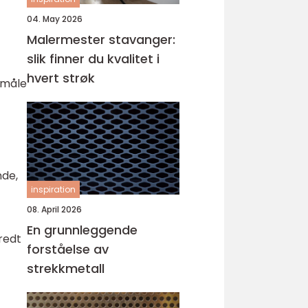
04. May 2026
Malermester stavanger:
slik finner du kvalitet i
hvert strøk
 måle
nde,
inspiration
08. April 2026
En grunnleggende
redt
forståelse av
strekkmetall