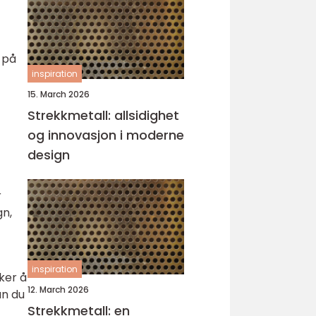
 på
inspiration
15. March 2026
Strekkmetall: allsidighet
og innovasjon i moderne
design
r
gn,
inspiration
ker å
12. March 2026
an du
Strekkmetall: en