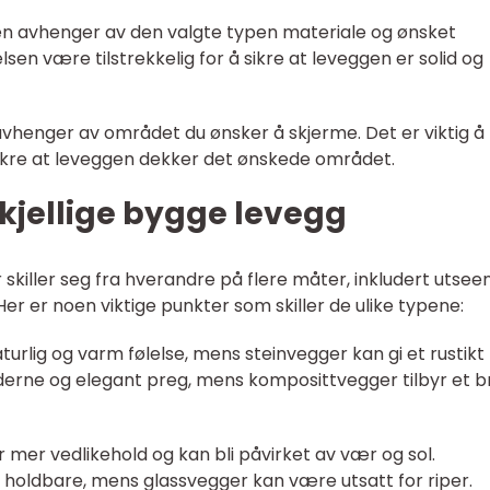
gen avhenger av den valgte typen materiale og ønsket
elsen være tilstrekkelig for å sikre at leveggen er solid og
vhenger av området du ønsker å skjerme. Det er viktig å
 sikre at leveggen dekker det ønskede området.
kjellige bygge levegg
 skiller seg fra hverandre på flere måter, inkludert utsee
er er noen viktige punkter som skiller de ulike typene:
turlig og varm følelse, mens steinvegger kan gi et rustikt
derne og elegant preg, mens komposittvegger tilbyr et b
 mer vedlikehold og kan bli påvirket av vær og sol.
 holdbare, mens glassvegger kan være utsatt for riper.