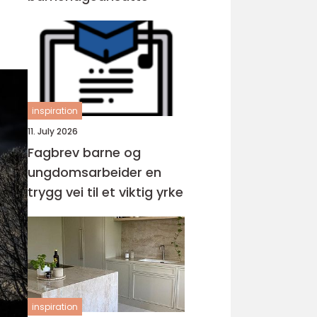
inspiration
11. July 2026
Fagbrev barne og
ungdomsarbeider en
trygg vei til et viktig yrke
inspiration