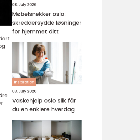
08. July 2026
Møbelsnekker oslo:
skreddersydde løsninger
for hjemmet ditt
dert
 og
inspiration
e
03. July 2026
edre
Vaskehjelp oslo slik får
er
du en enklere hverdag