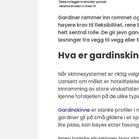
Gardiner rammer inn rommet og g
høyere krav til fleksibilitet, rene
helt sentral rolle. De gir jevn g
løsninger fra vegg til vegg eller fr
Hva er gardinskin
Når skinnesystemet er riktig valg
Uansett om målet er hotellfølelse
innramming av store vindusflater
kjenne forskjellen på de ulike typ
Gardinskinne
er slanke profiler i
gardiner gli på små glidere i et sp
lite plass, kan bøyes etter faso
Noen typiske situasjoner hvor skin