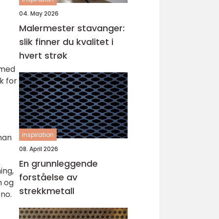
04. May 2026
Malermester stavanger:
slik finner du kvalitet i
hvert strøk
v med
k for
inspiration
 man
08. April 2026
En grunnleggende
ing,
forståelse av
n og
strekkmetall
.no.