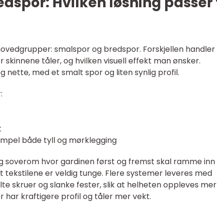
dspor: Hvilken løsning passer t
 hovedgrupper: smalspor og bredspor. Forskjellen handler 
skinnene tåler, og hvilken visuell effekt man ønsker.
ette, med et smalt spor og liten synlig profil.
:
t
sempel både tyll og mørklegging
g soverom hvor gardinen først og fremst skal ramme inn
 at tekstilene er veldig tunge. Flere systemer leveres med
te skruer og slanke fester, slik at helheten oppleves mer
 har kraftigere profil og tåler mer vekt.