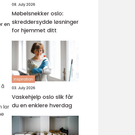
08. July 2026
Møbelsnekker oslo:
skreddersydde løsninger
er en
for hjemmet ditt
inspiration
 å
03. July 2026
Vaskehjelp oslo slik får
du en enklere hverdag
m lar
ne