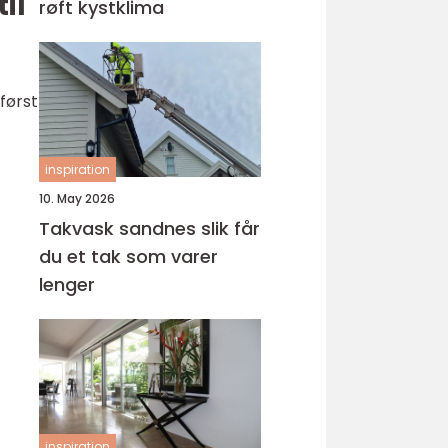
il
røft kystklima
først
inspiration
10. May 2026
Takvask sandnes slik får
du et tak som varer
lenger
inspiration