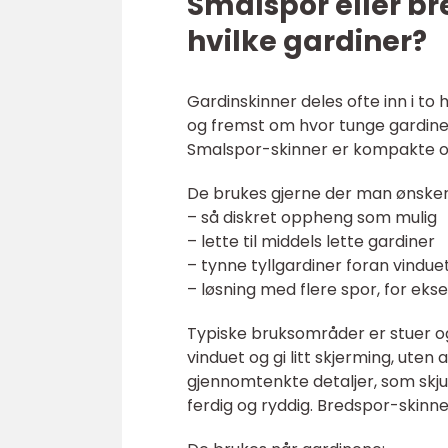
Smalspor eller bre
hvilke gardiner?
Gardinskinner deles ofte inn i to
og fremst om hvor tunge gardiner 
Smalspor-skinner er kompakte og n
De brukes gjerne der man ønsker
– så diskret oppheng som mulig
– lette til middels lette gardiner
– tynne tyllgardiner foran vindue
– løsning med flere spor, for ek
Typiske bruksområder er stuer o
vinduet og gi litt skjerming, uten
gjennomtenkte detaljer, som skjul
ferdig og ryddig. Bredspor-skinner