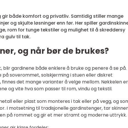
ir både komfort og privatliv. Samtidig stiller mange
 linjer og skjulte løsninger enn før. Her spiller gardinskinn
ange, rom for tunge tekstiler og mulighet til å skreddersy
a gulv til tak.
ner, og når bør de brukes?
t, blir gardinene både enklere å bruke og penere å se på.
 på soverommet, solskjerming i stuen eller diskret
, finnes det mange varianter å velge mellom. Nøkkelen er
ene og vite hva som passer til rom, vindu og tekstil.
 metall eller plast som monteres i tak eller på vegg, og so
or. I motsetning til tradisjonelle gardinstenger, tar skinne
ngen på rommet og gir et mer stramt og moderne uttrykk.
ner gir klare fordeler: