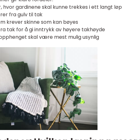
 hvor gardinene skal kunne trekkes i ett langt løp
er fra gulv til tak
om krever skinne som kan bøyes
ra tak for å gi inntrykk av høyere takhøyde
 opphenget skal være mest mulig usynlig