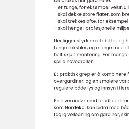
De brukes når gardinene:
– er tunge, for eksempel velur, ul
– skal dekke store flater, som b
– skal trekkes ofte, for eksempel
– skal henge i profesjonelle miljø
Her ligger styrken i stabilitet og
tunge tekstiler, og mange modeller
helt skjult montering. For mange g
spille hovedrollen.
Et praktisk grep er å kombinere f
overgardiner, og en smalere vari
regulere både lys og innsyn i flere
En leverandør med bredt sortime
som
Nordeko
, kan bidra med båd
faglig veiledning om gardiner, sk