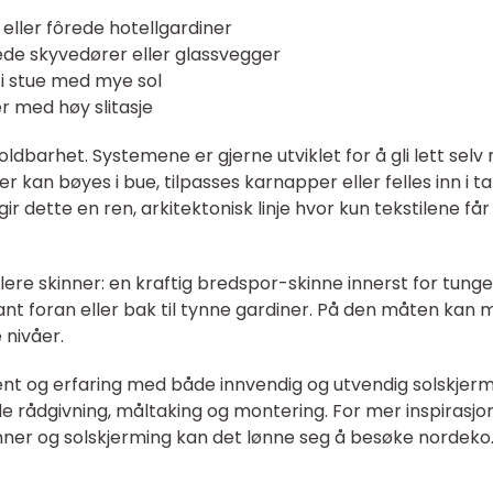
l eller fôrede hotellgardiner
rede skyvedører eller glassvegger
 i stue med mye sol
er med høy slitasje
 holdbarhet. Systemene er gjerne utviklet for å gli lett sel
 kan bøyes i bue, tilpasses karnapper eller felles inn i ta
ir dette en ren, arkitektonisk linje hvor kun tekstilene får
lere skinner: en kraftig bredspor-skinne innerst for tunge
ant foran eller bak til tynne gardiner. På den måten kan
 nivåer.
nt og erfaring med både innvendig og utvendig solskjerm
e rådgivning, måltaking og montering. For mer inspirasjo
inner og solskjerming kan det lønne seg å besøke nordeko