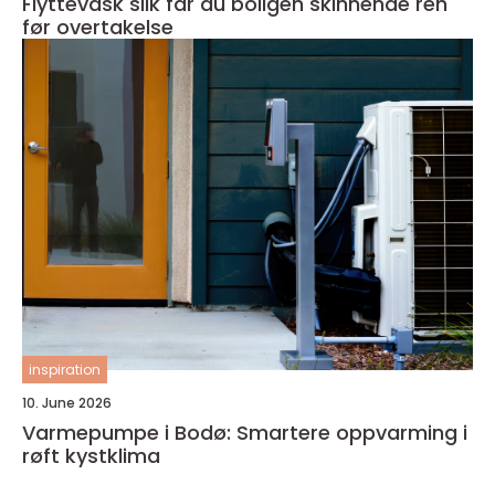
Flyttevask slik får du boligen skinnende ren
før overtakelse
inspiration
10. June 2026
Varmepumpe i Bodø: Smartere oppvarming i
røft kystklima