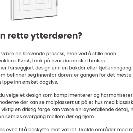
n rette ytterdøren?
 være en krevende prosess, men ved å stille noen
nklere. Først, tenk på hvor døren skal brukes.
r forseggjort design enn en bakdør eller kjellerinngang.
m befinner seg innenfor døren; er gangen for det meste
lippe inn ønsket dagslys.
ør du velge et design som komplimenterer og harmonisere
moderne dør kan se malplassert ut på et hus med klassisk 
viktig en dristig farge kan være en iøynefallende detalj,
n sømløs overgang mellom dør og hjem.
ørens evne til å beskytte mot været. I kalde områder med 