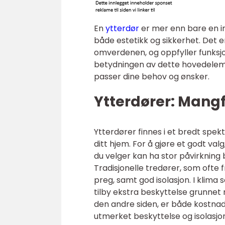
En
ytterdør
er mer enn bare en inn
både estetikk og sikkerhet. Det e
omverdenen, og oppfyller funksjo
betydningen av dette hovedelement
passer dine behov og ønsker.
Ytterdører: Mangf
Ytterdører finnes i et bredt spekt
ditt hjem. For å gjøre et godt val
du velger kan ha stor påvirkning 
Tradisjonelle tredører, som ofte fr
preg, samt god isolasjon. I klima
tilby ekstra beskyttelse grunnet
den andre siden, er både kostnads
utmerket beskyttelse og isolasjo