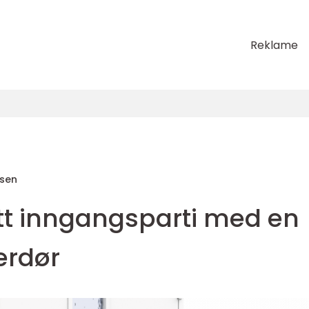
Reklame
lsen
itt inngangsparti med en
terdør