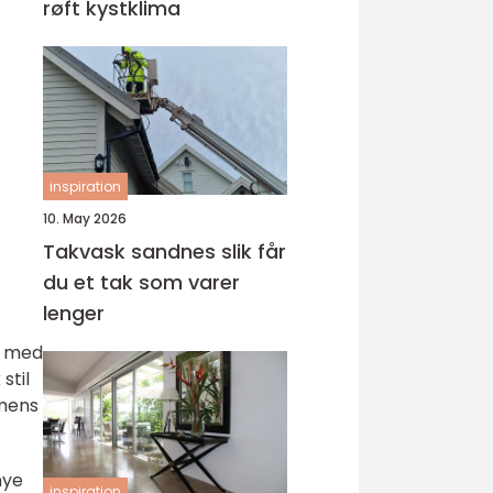
røft kystklima
inspiration
10. May 2026
Takvask sandnes slik får
du et tak som varer
lenger
r med
stil
 mens
mye
inspiration