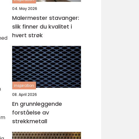
04. May 2026
Malermester stavanger:
slik finner du kvalitet i
hvert strøk
med
inspiration
n
08. April 2026
En grunnleggende
forståelse av
som
strekkmetall
ig