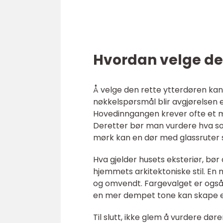
Hvordan velge de
Å velge den rette ytterdøren kan
nøkkelspørsmål blir avgjørelsen e
Hovedinngangen krever ofte et me
Deretter bør man vurdere hva so
mørk kan en dør med glassruter s
Hva gjelder husets eksteriør, b
hjemmets arkitektoniske stil. En 
og omvendt. Fargevalget er også 
en mer dempet tone kan skape e
Til slutt, ikke glem å vurdere d