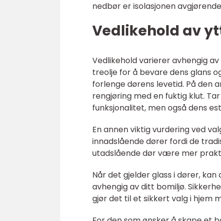
nedbør er isolasjonen avgjørende
Vedlikehold av yt
Vedlikehold varierer avhengig av
treolje for å bevare dens glans 
forlenge dørens levetid. På den 
rengjøring med en fuktig klut. Tar
funksjonalitet, men også dens est
En annen viktig vurdering ved va
innadslående dører fordi de tradi
utadslående dør være mer prakti
Når det gjelder glass i dører, ka
avhengig av ditt bomiljø. Sikkerh
gjør det til et sikkert valg i hjem
For den som ønsker å skape et bå