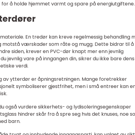
 for å holde hjemmet varmt og spare på energiutgiftene.
terdører
 materiale. En tredør kan kreve regelmessig behandling 
og motstå værskader som råte og mugg. Dette bidrar til å
andre siden, krever en PVC-dør knapt mer enn jevnlig
 du jevnlig vare på inngangen din, sikrer du ikke bare dens
etiske verdi.
lg av ytterdør er åpningsretningen. Mange foretrekker
sjonelt symboliserer gjestfrihet, men i små entreer kan e
sk.
n du også vurdere sikkerhets- og lydisoleringsegenskaper
etsglass hindrer skår fra å spre seg hvis det knuses, noe 
 med barn.
de trygt og innbydende inngangsparti, kan valget av rikt