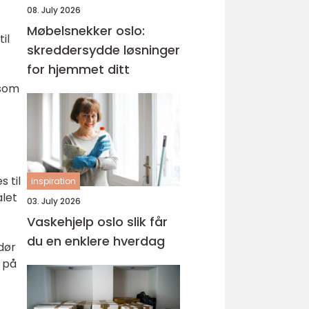
08. July 2026
Møbelsnekker oslo:
il
skreddersydde løsninger
for hjemmet ditt
 som
s til
inspiration
alet
03. July 2026
Vaskehjelp oslo slik får
du en enklere hverdag
dør
 på