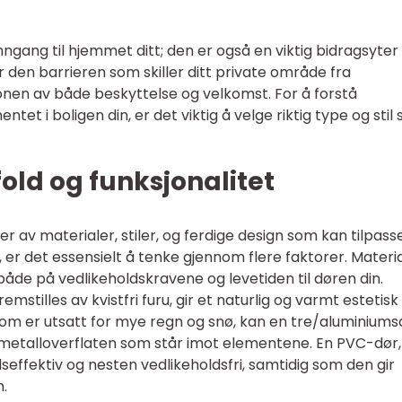
gang til hjemmet ditt; den er også en viktig bidragsyter t
r den barrieren som skiller ditt private område fra
nen av både beskyttelse og velkomst. For å forstå
et i boligen din, er det viktig å velge riktig type og stil
old og funksjonalitet
er av materialer, stiler, og ferdige design som kan tilpasse
g, er det essensielt å tenke gjennom flere faktorer. Materi
både på vedlikeholdskravene og levetiden til døren din.
emstilles av kvistfri furu, gir et naturlig og varmt estetisk
 som er utsatt for mye regn og snø, kan en tre/aluminiums
 metalloverflaten som står imot elementene. En PVC-dør,
effektiv og nesten vedlikeholdsfri, samtidig som den gir
n.