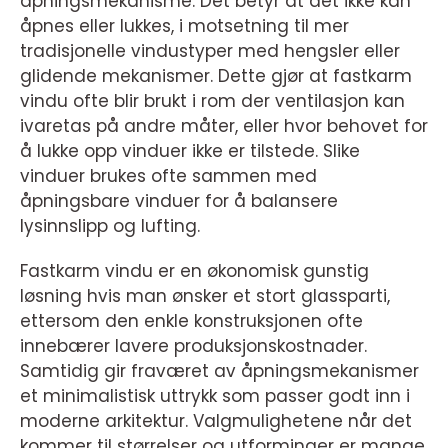
åpningsmekanisme. Det betyr at det ikke kan
åpnes eller lukkes, i motsetning til mer
tradisjonelle vindustyper med hengsler eller
glidende mekanismer. Dette gjør at fastkarm
vindu ofte blir brukt i rom der ventilasjon kan
ivaretas på andre måter, eller hvor behovet for
å lukke opp vinduer ikke er tilstede. Slike
vinduer brukes ofte sammen med
åpningsbare vinduer for å balansere
lysinnslipp og lufting.
Fastkarm vindu er en økonomisk gunstig
løsning hvis man ønsker et stort glassparti,
ettersom den enkle konstruksjonen ofte
innebærer lavere produksjonskostnader.
Samtidig gir fraværet av åpningsmekanismer
et minimalistisk uttrykk som passer godt inn i
moderne arkitektur. Valgmulighetene når det
kommer til størrelser og utforminger er mange,